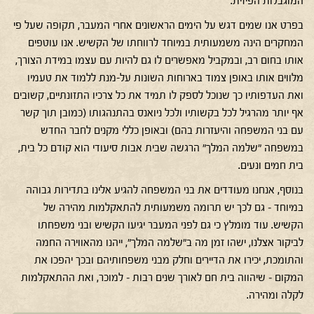
המוגבלות הפיזית.
בפרט אנו שמים דגש על הימים הראשונים אחרי המעבר, תקופה שעל פי
המחקרים הינה משמעותית במיוחד לרווחתו של הקשיש. אנו עוטפים
אותו בחום רב, ובמקביל מאפשרים לו גם להיות עם עצמו במידת הצורך,
מלווים אותו באופן צמוד בארוחות השונות על-מנת ללמוד את טעמיו
ואת העדפותיו כך שנוכל לספק לו תמיד את כל צרכיו התזונתיים, קשובים
אף יותר מהרגיל לכל בקשותיו ולכל ניואנס בהתנהגותו (כמובן תוך קשר
עם בני המשפחה והיעזרות בהם) ובאופן כללי מקנים לחבר החדש
במשפחה "שלמה המלך" הרגשה שבית אבות סיעודי הוא קודם כל בית,
בית חמים ונעים.
בנוסף, אנחנו מעודדים את בני המשפחה להגיע אלינו בתדירות גבוהה
במיוחד – גם לכך יש תרומה משמעותית להתאקלמות מהירה של
הקשיש. עוד מומלץ כי גם לפני המעבר יגיעו הקשיש ובני משפחתו
לביקור אצלנו, ישהו זמן מה ב"שלמה המלך", ייהנו מהאווירה החמה
והתומכת, יכירו את הדיירים וחלק מבני משפחותיהם ובכך יהפכו את
המקום – שיהווה בית חם לאורך שנים רבות – למוכר, ואת ההתאקלמות
לקלה ומהירה.