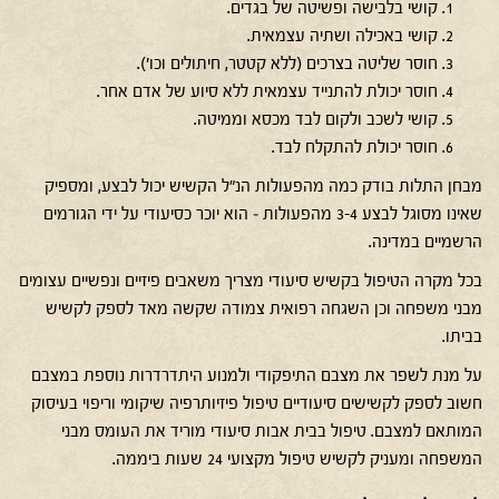
קושי בלבישה ופשיטה של בגדים.
קושי באכילה ושתיה עצמאית.
חוסר שליטה בצרכים (ללא קטטר, חיתולים וכו').
חוסר יכולת להתנייד עצמאית ללא סיוע של אדם אחר.
קושי לשכב ולקום לבד מכסא וממיטה.
חוסר יכולת להתקלח לבד.
מבחן התלות בודק כמה מהפעולות הנ"ל הקשיש יכול לבצע, ומספיק
שאינו מסוגל לבצע 3-4 מהפעולות – הוא יוכר כסיעודי על ידי הגורמים
הרשמיים במדינה.
בכל מקרה הטיפול בקשיש סיעודי מצריך משאבים פיזיים ונפשיים עצומים
מבני משפחה וכן השגחה רפואית צמודה שקשה מאד לספק לקשיש
בביתו.
על מנת לשפר את מצבם התיפקודי ולמנוע היתדרדרות נוספת במצבם
חשוב לספק לקשישים סיעודיים טיפול פיזיותרפיה שיקומי וריפוי בעיסוק
המותאם למצבם. טיפול בבית אבות סיעודי מוריד את העומס מבני
המשפחה ומעניק לקשיש טיפול מקצועי 24 שעות ביממה.