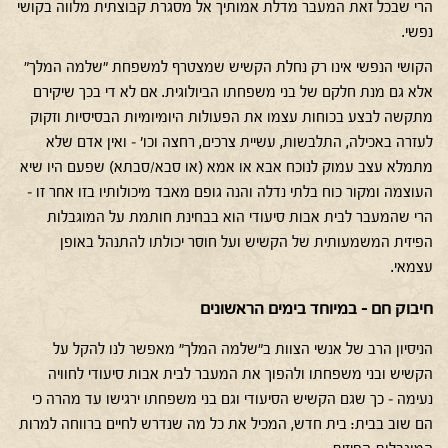
הרי שבכל זאת המעבר מדלת אמותיך אל מסגרת קבוצתית מלווה בקושי
נפשי.
הקושי הנפשי אינו רק נחלת הקשיש שמצטרף למשפחת "שלמה המלך"
אלא גם מנת חלקם של בני משפחתו הביולוגית. אם לא די בכך שיקירם
מתקשה לבצע בכוחות עצמו את הפעולות היומיומיות הבסיסיות וזקוק
לעזרה באכילה, התלבשות, עשיית צרכים, רחצה וכו' – ואין אדם שלא
מתמלא עצב עמוק לנוכח אבא או אמא (או סבא/סבתא) שפעם היו שיא
העוצמה ומקור כוח בלתי נדלה והנה גופם מאבד מיכולותיו בזו אחר זו –
הרי שהמעבר לבית אבות סיעודי הוא בבחינת חותמת על המוגבלות
הפיזית המשמעותית של הקשיש ועל חוסר יכולתו להתנהל באופן
עצמאי.
חיבוק חם – במיוחד בימים הראשונים
הניסיון הרב של אנשי הצוות ב"שלמה המלך" מאפשר לנו להקל על
הקשיש ובני משפחתו ולהפוך את המעבר לבית אבות סיעודי לחוויה
נעימה – כך שגם הקשיש הסיעודי וגם בני משפחתו ירגישו עד מהרה כי
הם שוב בבית: בית חדש, המכיל את כל מה שנדרש לחיים ברווחה למרות