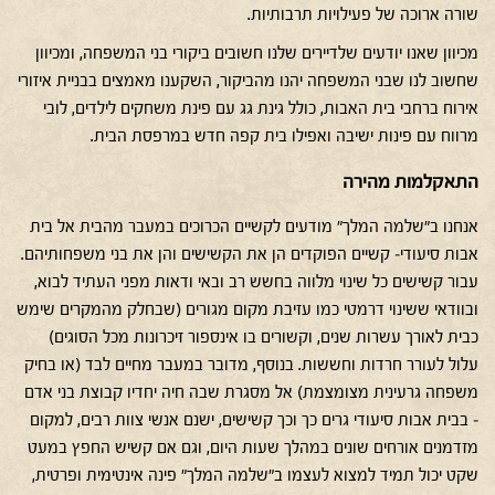
שורה ארוכה של פעילויות תרבותיות.
מכיוון שאנו יודעים שלדיירים שלנו חשובים ביקורי בני המשפחה, ומכיוון
שחשוב לנו שבני המשפחה יהנו מהביקור, השקענו מאמצים בבניית איזורי
אירוח ברחבי בית האבות, כולל גינת גג עם פינת משחקים לילדים, לובי
מרווח עם פינות ישיבה ואפילו בית קפה חדש במרפסת הבית.
התאקלמות מהירה
אנחנו ב"שלמה המלך" מודעים לקשיים הכרוכים במעבר מהבית אל בית
אבות סיעודי– קשיים הפוקדים הן את הקשישים והן את בני משפחותיהם.
עבור קשישים כל שינוי מלווה בחשש רב ובאי ודאות מפני העתיד לבוא,
ובוודאי ששינוי דרמטי כמו עזיבת מקום מגורים (שבחלק מהמקרים שימש
כבית לאורך עשרות שנים, וקשורים בו אינספור זיכרונות מכל הסוגים)
עלול לעורר חרדות וחששות. בנוסף, מדובר במעבר מחיים לבד (או בחיק
משפחה גרעינית מצומצמת) אל מסגרת שבה חיה יחדיו קבוצת בני אדם
– בבית אבות סיעודי גרים כך וכך קשישים, ישנם אנשי צוות רבים, למקום
מזדמנים אורחים שונים במהלך שעות היום, וגם אם קשיש החפץ במעט
שקט יכול תמיד למצוא לעצמו ב"שלמה המלך" פינה אינטימית ופרטית,