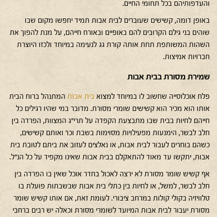
והעדפותיהם בכל תחומי החיים.
באופן דומה, קשישים שעוברים לבית אבות תמיד יחפשו מקום שבו
שוהים בני גילם הקרובים להם באופיים ובאורח חייהם, על מנת להפוך את
השהות המשותפת תחת אותה קורת גג לנעימה במיוחד ולכזו היוצרת
חברויות אמיצות.
שמירת מסורת בבית אבות
פלח אוכלוסייה שחשוב לו במיוחד למצוא
בית אבות
המתנהל ברוח הבית
אותו הוא מכיר הוא קשישים שומרי מסורת. מדובר במי שהיו רגילים כל
חייהם לחיות בבית שבו מתבצעת הקפדה על תרי"ג המצוות, הפרדה בין
חלב לבשר, הימנעות מפעילויות מסוימות בשבת וכו' ואותם קשישים,
כשהם בוחרים לעבור לבית אבות, או נאלצים לעזוב את ביתם לטובת בית
אבות, יתקשו עד מאוד להתאקלם בבית אבות שאינו מקפיד על כל הנ"ל.
אף קשיש שומר מסורת לא ירצה לאכול בחדר אוכל שאין בו הפרדה בין
חלב לבשר, למשל, או לחיות בין כתלי בית אבות שבשבתות פועלת בו
טלוויזיה בקולי קולות במרחב ציבורי. לעומת זאת, אם אותו קשיש שומר
מסורת יעבור לבית אבות המיועד לשומרי מסורת וכאלה יש רבים ברחבי