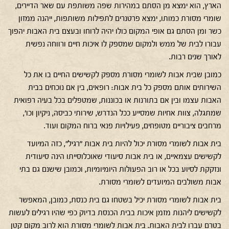
הארץ, הוא ימצא מן הסתם במהירות שפה משותפת עם שאר הדיירים,
שומרי מסורת כמותו, ימצא פרטנרים לתפילות משותפות, ייהנה ממזון
כשר ומן הסתם גם אופי המקום כולו יהיה לרוחו ובעצם בית האבות יהפוך
עבורו לבית של ממש ולמקום שמספק לו איכות חיים ורווחה נפשית
לאורך שנים רבות.
כמובן שבית אבות לשומרי מסורת מספק לקשישים החיים בו את כל
השירותים אותם מספק כל בית אבות: רופאים, בין אם נוכחים בבית
האבות עצמו ובין אם בתורנות או בכוננות, שמטפלים בכל בעיה רפואית
שמתגלה, צוות אחיות שמסייע ככל הנדרש, שירותי כביסה, ניקיון וכו',
מרחבים ציבוריים מטופחים, פעילויות פנאי ברוח המקום ועוד.
בית אבות לשומרי מסורת יכול להיות בית אבות "רגיל", כזה המיועד
לקשישים עצמאיים, או בית אבות סיעודי שאוכלוסייתו הינה סיעודית
ונזקקת לסיוע בכל או רוב הפעולות היומיומיות, וכמובן שישנם גם בתי
אבות משולבים המיועדים לשומרי מסורת.
בית אבות לשומרי מסורת יכיל בשטחו גם בית כנסת, כמובן, המאפשר
לקשישים ליהנות מזמן איכות בבית הכנסת בדיוק כפי שהיו רגילים לעשות
בטרם עברו לבית האבות. בית אבות לשומרי מסורת הוא לרוב מקום קטן